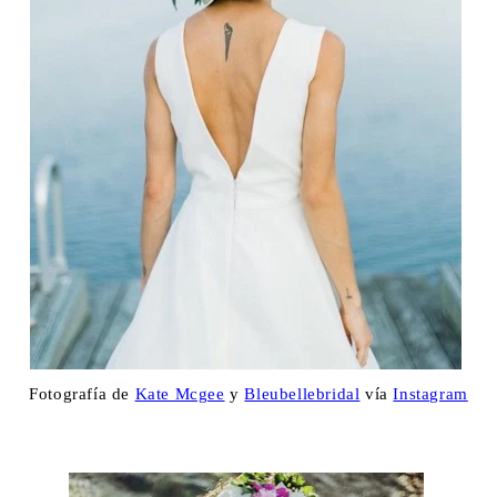
Fotografía de
Kate Mcgee
y
Bleubellebridal
vía
Instagram