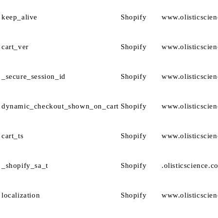
keep_alive
Shopify
www.olisticscie
cart_ver
Shopify
www.olisticscie
_secure_session_id
Shopify
www.olisticscie
dynamic_checkout_shown_on_cart
Shopify
www.olisticscie
cart_ts
Shopify
www.olisticscie
_shopify_sa_t
Shopify
.olisticscience.c
localization
Shopify
www.olisticscie