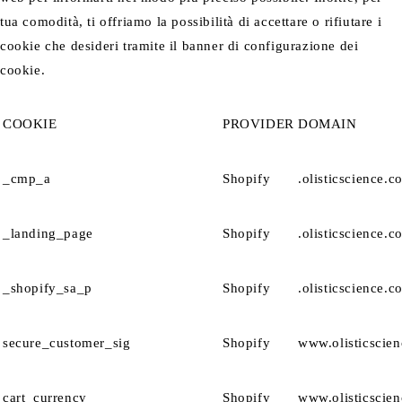
tua comodità, ti offriamo la possibilità di accettare o rifiutare i
cookie che desideri tramite il banner di configurazione dei
cookie.
COOKIE
PROVIDER
DOMAIN
_cmp_a
Shopify
.olisticscience.c
_landing_page
Shopify
.olisticscience.c
_shopify_sa_p
Shopify
.olisticscience.c
secure_customer_sig
Shopify
www.olisticscie
cart_currency
Shopify
www.olisticscie