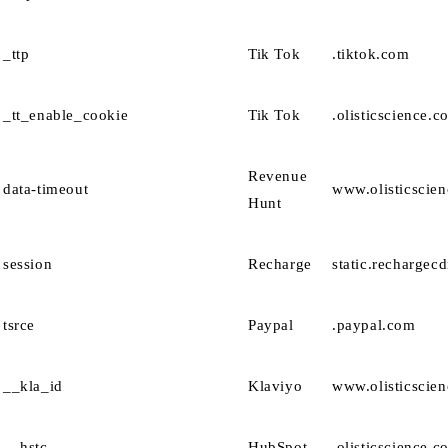
_ttp
Tik Tok
.tiktok.com
_tt_enable_cookie
Tik Tok
.olisticscience.c
Revenue
data-timeout
www.olisticscie
Hunt
session
Recharge
static.rechargec
tsrce
Paypal
.paypal.com
__kla_id
Klaviyo
www.olisticscie
__hstc
HubSpot
.olisticscience.c