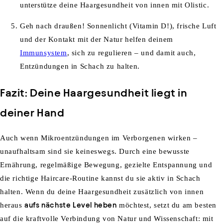
unterstütze
dein
e
Haar
gesundheit
von
innen
mit
Olistic
.
Geh
nach
draußen
!
Sonnenlicht
(Vitamin D!),
frische
Luft
und der
Kontakt
mit
der
Natur
helfen
deinem
Immunsystem
,
sich
zu
regulieren
– und
damit
auch
,
Entzündungen
in Schach
zu
halten
.
Fazit: Deine Haargesundheit liegt in
deiner Hand
Auch wenn Mikroentzündungen im Verborgenen wirken –
unaufhaltsam sind sie keineswegs. Durch eine bewusste
Ernährung, regelmäßige Bewegung, gezielte Entspannung und
die richtige Haircare-Routine kannst du sie aktiv in Schach
halten. Wenn du deine Haargesundheit zusätzlich von innen
heraus
aufs nächste Level heben
möchtest, setzt du am besten
auf die kraftvolle Verbindung von Natur und Wissenschaft: mit