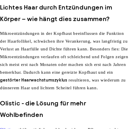
Lichtes Haar
durch
Entzündungen im
Körper
– wie hängt dies zusammen?
Mikroentzündungen
in der
Kopfhaut
beeinflussen die Funktion
der
Haarfollikel
,
schwächen
ihre
Verankerung
,
was
langfristig
zu
Verlust an Haarfülle und Dichte
führen
kann
.
Besonders
fies
:
Die
Mikroe
ntzündungen
verlaufen
oft
schleichend
und
Folgen zeigen
sich meist
erst
nach
Monaten
oder
machen sich
erst
nach
Jahren
bemerkbar
.
Dadurch kann
eine
gereizte
Kopfhaut
und
ein
gestörter
Haarwachstumszyklus
resultieren
, w
as wiederum zu
dünnerem Haar und lichtem Scheitel führen
kann.
Olistic
- die Lösung für mehr
Wohlbefinden