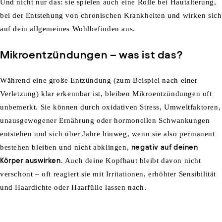
Und
nicht
nur
das:
s
ie
spielen
auch
eine
Rolle
bei
Hautalterung
,
bei
der
Entstehung
von
chronischen
Krankheiten
und
wirken
sich
auf
dein
allgemeines
Wohlbefinden
aus.
Mikroentzündungen
– was
ist
das?
Während
eine
große
Entzündung
(
zum
Beispiel
nach
einer
Verletzung
)
klar
erkennbar
ist
,
bleiben
Mikroentzündungen
oft
unbemerkt
. Sie
können
durch
oxidativen
Stress,
Umweltfaktoren
,
unausgewogene
r
Ernährung
oder
hormonelle
n
Schwankungen
entstehen
und
sich
über
Jahre
hinweg, wenn sie also permanent
bestehen bleiben und nicht abklingen,
negativ
auf
deinen
Körper
auswirken
. Auch
deine
Kopfhaut
bleibt
davon
nicht
verschont
–
oft
reagiert
sie
mit
Irritationen
,
erhöhter
Sensibilität
und Haardichte oder Haarfülle lassen nach.