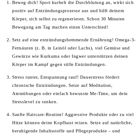
Beweg dich!
Sport kurbelt die Durchblutung an,
wirkt sich
positiv auf Entzündungsprozesse aus
und hilft deinem
Körper, sich selbst zu regenerieren. Schon 30 Minuten
Bewegung am Tag machen einen Unterschied!
Setz
auf
eine
entzündungshemmende
Ernährung
!
Omega-3-
Fettsäuren (z. B. in
Leinöl
oder
Lachs),
viel
Gemüse
und
Gewürze
wie
Kurkuma
oder
Ingwer
unterstützen
deinen
Körper
im
Kampf
gegen
stille
Entzündungen
.
Stress
runter
,
Entspannung
rauf
!
Dauerstress
fördert
chronische
Entzündungen
.
Setze
auf Meditation,
Atemübungen
oder
einfach
bewusste
Me-Time, um
dein
Stresslevel
zu
senken
.
Sanfte
Haircare-Routine!
Aggressive Produkte
oder
zu
viel
Hitze
können
deine
Kopfhaut
reizen
.
Setze
auf
natürliche
,
beruhigende
Inhaltsstoffe
und
Pflegeprodukte
– und