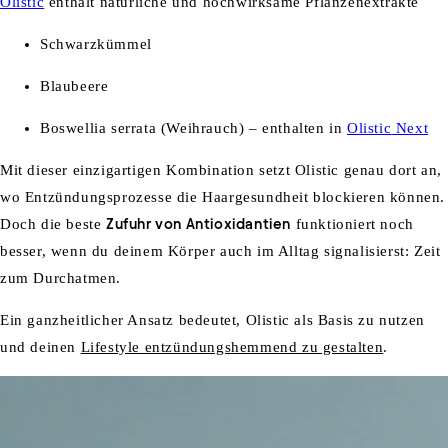
Olistic
enthält
natürliche
und hochwirksame
Pflanze
nextrakte
Schwarzkümmel
Blaubeere
Boswellia
serrata
(Weihrauch)
–
enthalten
in
Olistic
Next
Mit dieser einzigartigen Kombination setzt Olistic genau dort an,
wo Entzündungsprozesse die Haargesundheit blockieren können.
Doch die beste
Zufuhr von Antioxidantien
funktioniert noch
besser, wenn du deinem Körper auch im Alltag signalisierst: Zeit
zum Durchatmen.
Ein ganzheitlicher Ansatz bedeutet, Olistic als Basis zu nutzen
und deinen
Lifestyle entzündungshemmend zu gestalten
.