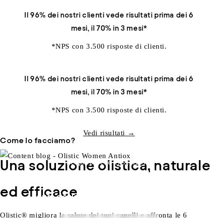
Il 96% dei nostri clienti vede risultati prima dei 6
mesi, il 70% in 3 mesi*
*NPS con 3.500 risposte di clienti.
Il 96% dei nostri clienti vede risultati prima dei 6
mesi, il 70% in 3 mesi*
*NPS con 3.500 risposte di clienti.
Vedi risultati →
Come lo facciamo?
Una soluzione olistica, naturale
Scopri perché ci scelgono
Più di 700.000 donne già si prendono
ed efficace
cura dei loro capelli e li vivono. E tu?
Olistic® migliora la salute dei tuoi capelli e affronta le 6