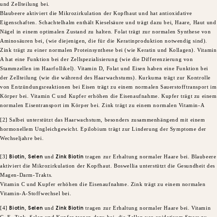
und Zellteilung bei.
Blaubeere aktiviert die Mikrozirkulation der Kopfhaut und hat antioxidative
Eigenschaften. Schachtelhalm enthält Kieselsäure und trägt dazu bei, Haare, Haut und
Nägel in einem optimalen Zustand zu halten. Folat trägt zur normalen Synthese von
Aminosäuren bei, (wie diejenigen, die für die Keratinproduktion notwendig sind).
Zink trägt zu einer normalen Proteinsynthese bei (wie Keratin und Kollagen). Vitamin
A hat eine Funktion bei der Zellspezialisierung (wie die Differenzierung von
Stammzellen im Haarfollikel). Vitamin D, Folat und Eisen haben eine Funktion bei
der Zellteilung (wie die während des Haarwachstums). Kurkuma trägt zur Kontrolle
von Entzündungsreaktionen bei Eisen trägt zu einem normalen Sauerstofftransport im
Körper bei. Vitamin C und Kupfer erhöhen die Eisenaufnahme. Kupfer trägt zu einem
normalen Eisentransport im Körper bei. Zink trägt zu einem normalen Vitamin-A
[2] Salbei unterstützt das Haarwachstum, besonders zusammenhängend mit einem
hormonellem Ungleichgewicht. Epilobium trägt zur Linderung der Symptome der
Wechseljahre bei.
​[3]
Biotin
,
Selen
und
Zink Biotin
tragen zur Erhaltung normaler Haare bei. Blaubeere
aktiviert die Mikrozirkulation der Kopfhaut. Boswellia unterstützt die Gesundheit des
Magen-Darm-Trakts.
Vitamin C und Kupfer erhöhen die Eisenaufnahme. Zink trägt zu einem normalen
Vitamin-A-Stoffwechsel bei.
​[4]
Biotin
,
Selen
und
Zink Biotin
tragen zur Erhaltung normaler Haare bei. Vitamin