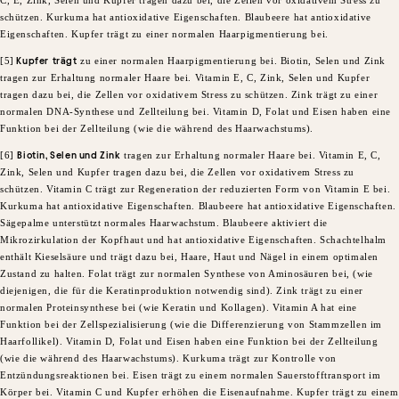
C, E, Zink, Selen und Kupfer tragen dazu bei, die Zellen vor oxidativem Stress zu
schützen. Kurkuma hat antioxidative Eigenschaften. Blaubeere hat antioxidative
Eigenschaften. Kupfer trägt zu einer normalen Haarpigmentierung bei.
​[5]
Kupfer
trägt
zu einer normalen Haarpigmentierung bei. Biotin, Selen und Zink
tragen zur Erhaltung normaler Haare bei. Vitamin E, C, Zink, Selen und Kupfer
tragen dazu bei, die Zellen vor oxidativem Stress zu schützen. Zink trägt zu einer
normalen DNA-Synthese und Zellteilung bei. Vitamin D, Folat und Eisen haben eine
Funktion bei der Zellteilung (wie die während des Haarwachstums).​
​[6]
Biotin, Selen und Zink
tragen zur Erhaltung normaler Haare bei. Vitamin E, C,
Zink, Selen und Kupfer tragen dazu bei, die Zellen vor oxidativem Stress zu
schützen. Vitamin C trägt zur Regeneration der reduzierten Form von Vitamin E bei.
Kurkuma hat antioxidative Eigenschaften. Blaubeere hat antioxidative Eigenschaften.
Sägepalme unterstützt normales Haarwachstum. Blaubeere aktiviert die
Mikrozirkulation der Kopfhaut und hat antioxidative Eigenschaften. Schachtelhalm
enthält Kieselsäure und trägt dazu bei, Haare, Haut und Nägel in einem optimalen
Zustand zu halten. Folat trägt zur normalen Synthese von Aminosäuren bei, (wie
diejenigen, die für die Keratinproduktion notwendig sind). Zink trägt zu einer
normalen Proteinsynthese bei (wie Keratin und Kollagen). Vitamin A hat eine
Funktion bei der Zellspezialisierung (wie die Differenzierung von Stammzellen im
Haarfollikel). Vitamin D, Folat und Eisen haben eine Funktion bei der Zellteilung
(wie die während des Haarwachstums). Kurkuma trägt zur Kontrolle von
Entzündungsreaktionen bei. Eisen trägt zu einem normalen Sauerstofftransport im
Körper bei. Vitamin C und Kupfer erhöhen die Eisenaufnahme. Kupfer trägt zu einem