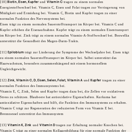
[10]
Biotin, Eisen, Kupfer
und
Vitamin C
tragen zu einem normalen
Energiestoffwechsel bei. Vitamin C, Eisen und Folat tragen zur Verringerung von
Müdigkeit und Ermüdung bei. Vitamin C, Biotin und Kupfer tragen zu einer
normalen Funktion des Nervensystems bei.
Eisen trägt zu einem normalen Sauerstofftransport im Körper bei. Vitamin C und
Kupfer erhöhen die Eisenaufnahme. Kupfer trägt zu einem normalen Eisentransport
im Körper bei. Zink trägt zu einem normalen Vitamin-A-Stoffwechsel bei. Boswellia
unterstützt die Gesundheit des Magen-Darm-Trakts.
[11]
Epilobium
trägt zur Linderung der Symptome der Wechseljahre bei. Eisen trägt
zu einem normalen Sauerstofftransport im Körper bei. Salbei unterstützt das
Haarwachstum, besonders zusammenhängend mit einem hormonellem
Ungleichgewicht.
[12]
Zink, Vitamin C, D, Eisen, Selen, Folat, Vitamin A
und
Kupfer
tragen zu einer
normalen Funktion des Immunsystems bei.
Vitamin E, C, Zink, Selen und Kupfer tragen dazu bei, die Zellen vor oxidativem
Stress zu schützen. Blaubeere hat antioxidative Eigenschaften. Kurkuma hat
antioxidative Eigenschaften und hilft, die Funktion des Immunsystems zu erhalten.
Vitamin C trägt zur Regeneration der reduzierten Form von Vitamin E bei.
Brennnessel unterstützt das Immunsystem
[13]
Vitamin K, Zink
und
Vitamin D
tragen zur Erhaltung normaler Knochen bei.
Vitamin C trägt zu einer normalen Kollagenbildung für eine normale Funktion der