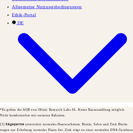
Allgemeine Nutzungsbedingungen
Ethik-Portal
DE
*Es gelten die AGB von Olistic Research Labs SL. Keine Barauszahlung möglich.
Nicht kombinierbar mit weiteren Rabatten.
[1]
Sägepalme
unterstützt normales Haarwachstum. Biotin, Selen und Zink Biotin
tragen zur Erhaltung normaler Haare bei.
Zink trägt zu einer normalen DNA-Synthese