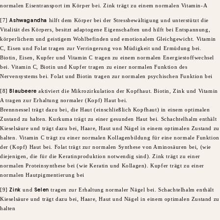
normalen Eisentransport im Körper bei. Zink trägt zu einem normalen Vitamin-A
[7]
Ashwagandha
hilft dem Körper bei der Stressbewältigung und unterstützt die
Vitalität des Körpers, besitzt adaptogene Eigenschaften und hilft bei Entspannung,
körperlichem und geistigem Wohlbefinden und emotionalem Gleichgewicht. Vitamin
C, Eisen und Folat tragen zur Verringerung von Müdigkeit und Ermüdung bei.
Biotin, Eisen, Kupfer und Vitamin C tragen zu einem normalen Energiestoffwechsel
bei. Vitamin C, Biotin und Kupfer tragen zu einer normalen Funktion des
Nervensystems bei. Folat und Biotin tragen zur normalen psychischen Funktion bei
[8]
Blaubeere
aktiviert die Mikrozirkulation der Kopfhaut. Biotin, Zink und Vitamin
A tragen zur Erhaltung normaler (Kopf) Haut bei.
Brennnessel trägt dazu bei, die Haut (einschließlich Kopfhaut) in einem optimalen
Zustand zu halten. Kurkuma trägt zu einer gesunden Haut bei. Schachtelhalm enthält
Kieselsäure und trägt dazu bei, Haare, Haut und Nägel in einem optimalen Zustand zu
halten. Vitamin C trägt zu einer normalen Kollagenbildung für eine normale Funktion
der (Kopf) Haut bei. Folat trägt zur normalen Synthese von Aminosäuren bei, (wie
diejenigen, die für die Keratinproduktion notwendig sind). Zink trägt zu einer
normalen Proteinsynthese bei (wie Keratin und Kollagen). Kupfer trägt zu einer
normalen Hautpigmentierung bei
[9]
Zink
und
Selen
tragen zur Erhaltung normaler Nägel bei. Schachtelhalm enthält
Kieselsäure und trägt dazu bei, Haare, Haut und Nägel in einem optimalen Zustand zu
halten