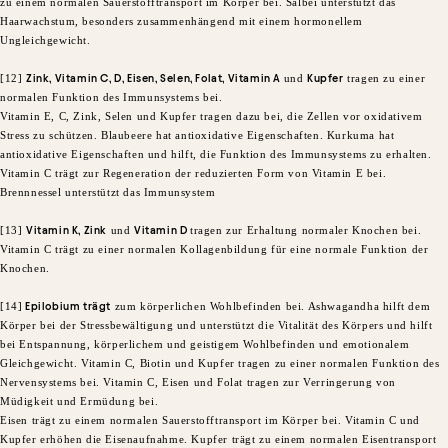
zu einem normalen Sauerstofftransport im Körper bei. Salbei unterstützt das
Haarwachstum, besonders zusammenhängend mit einem hormonellem
Ungleichgewicht.
[12]
Zink, Vitamin C, D, Eisen, Selen, Folat, Vitamin A
und
Kupfer
tragen zu einer
normalen Funktion des Immunsystems bei.
Vitamin E, C, Zink, Selen und Kupfer tragen dazu bei, die Zellen vor oxidativem
Stress zu schützen. Blaubeere hat antioxidative Eigenschaften. Kurkuma hat
antioxidative Eigenschaften und hilft, die Funktion des Immunsystems zu erhalten.
Vitamin C trägt zur Regeneration der reduzierten Form von Vitamin E bei.
Brennnessel unterstützt das Immunsystem
[13]
Vitamin K, Zink
und
Vitamin D
tragen zur Erhaltung normaler Knochen bei.
Vitamin C trägt zu einer normalen Kollagenbildung für eine normale Funktion der
Knochen.
[14]
Epilobium trägt
zum körperlichen Wohlbefinden bei. Ashwagandha hilft dem
Körper bei der Stressbewältigung und unterstützt die Vitalität des Körpers und hilft
bei Entspannung, körperlichem und geistigem Wohlbefinden und emotionalem
Gleichgewicht. Vitamin C, Biotin und Kupfer tragen zu einer normalen Funktion des
Nervensystems bei. Vitamin C, Eisen und Folat tragen zur Verringerung von
Müdigkeit und Ermüdung bei.
Eisen trägt zu einem normalen Sauerstofftransport im Körper bei. Vitamin C und
Kupfer erhöhen die Eisenaufnahme. Kupfer trägt zu einem normalen Eisentransport