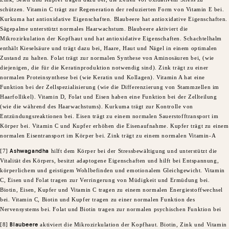
schützen. Vitamin C trägt zur Regeneration der reduzierten Form von Vitamin E bei.
Kurkuma hat antioxidative Eigenschaften. Blaubeere hat antioxidative Eigenschaften.
Sägepalme unterstützt normales Haarwachstum. Blaubeere aktiviert die
Mikrozirkulation der Kopfhaut und hat antioxidative Eigenschaften. Schachtelhalm
enthält Kieselsäure und trägt dazu bei, Haare, Haut und Nägel in einem optimalen
Zustand zu halten. Folat trägt zur normalen Synthese von Aminosäuren bei, (wie
diejenigen, die für die Keratinproduktion notwendig sind). Zink trägt zu einer
normalen Proteinsynthese bei (wie Keratin und Kollagen). Vitamin A hat eine
Funktion bei der Zellspezialisierung (wie die Differenzierung von Stammzellen im
Haarfollikel). Vitamin D, Folat und Eisen haben eine Funktion bei der Zellteilung
(wie die während des Haarwachstums). Kurkuma trägt zur Kontrolle von
Entzündungsreaktionen bei. Eisen trägt zu einem normalen Sauerstofftransport im
Körper bei. Vitamin C und Kupfer erhöhen die Eisenaufnahme. Kupfer trägt zu einem
normalen Eisentransport im Körper bei. Zink trägt zu einem normalen Vitamin-A
[7]
Ashwagandha
hilft dem Körper bei der Stressbewältigung und unterstützt die
Vitalität des Körpers, besitzt adaptogene Eigenschaften und hilft bei Entspannung,
körperlichem und geistigem Wohlbefinden und emotionalem Gleichgewicht. Vitamin
C, Eisen und Folat tragen zur Verringerung von Müdigkeit und Ermüdung bei.
Biotin, Eisen, Kupfer und Vitamin C tragen zu einem normalen Energiestoffwechsel
bei. Vitamin C, Biotin und Kupfer tragen zu einer normalen Funktion des
Nervensystems bei. Folat und Biotin tragen zur normalen psychischen Funktion bei
[8]
Blaubeere
aktiviert die Mikrozirkulation der Kopfhaut. Biotin, Zink und Vitamin