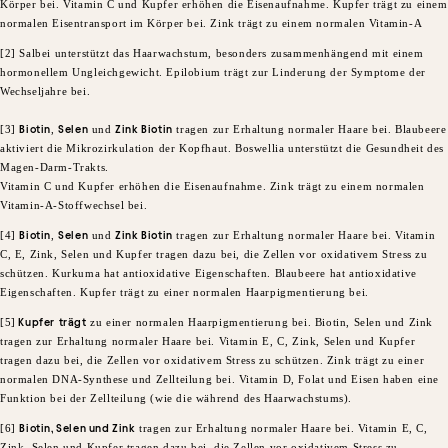
Körper bei. Vitamin C und Kupfer erhöhen die Eisenaufnahme. Kupfer trägt zu einem
normalen Eisentransport im Körper bei. Zink trägt zu einem normalen Vitamin-A
[2] Salbei unterstützt das Haarwachstum, besonders zusammenhängend mit einem
hormonellem Ungleichgewicht. Epilobium trägt zur Linderung der Symptome der
Wechseljahre bei.
​[3]
Biotin
,
Selen
und
Zink Biotin
tragen zur Erhaltung normaler Haare bei. Blaubeere
aktiviert die Mikrozirkulation der Kopfhaut. Boswellia unterstützt die Gesundheit des
Magen-Darm-Trakts.
Vitamin C und Kupfer erhöhen die Eisenaufnahme. Zink trägt zu einem normalen
Vitamin-A-Stoffwechsel bei.
​[4]
Biotin
,
Selen
und
Zink Biotin
tragen zur Erhaltung normaler Haare bei. Vitamin
C, E, Zink, Selen und Kupfer tragen dazu bei, die Zellen vor oxidativem Stress zu
schützen. Kurkuma hat antioxidative Eigenschaften. Blaubeere hat antioxidative
Eigenschaften. Kupfer trägt zu einer normalen Haarpigmentierung bei.
​[5]
Kupfer
trägt
zu einer normalen Haarpigmentierung bei. Biotin, Selen und Zink
tragen zur Erhaltung normaler Haare bei. Vitamin E, C, Zink, Selen und Kupfer
tragen dazu bei, die Zellen vor oxidativem Stress zu schützen. Zink trägt zu einer
normalen DNA-Synthese und Zellteilung bei. Vitamin D, Folat und Eisen haben eine
Funktion bei der Zellteilung (wie die während des Haarwachstums).​
​[6]
Biotin, Selen und Zink
tragen zur Erhaltung normaler Haare bei. Vitamin E, C,
Zink, Selen und Kupfer tragen dazu bei, die Zellen vor oxidativem Stress zu