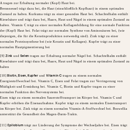
A tragen zur Erhaltung normaler (Kopf) Haut bei.
Brennnessel trägt dazu bei, die Haut (einschließlich Kopfhaut) in einem optimalen
Zustand zu halten. Kurkuma trägt zu einer gesunden Haut bei. Schachtelhalm enthält
Kieselsäure und trägt dazu bei, Haare, Haut und Nägel in einem optimalen Zustand zu
halten. Vitamin C trägt zu einer normalen Kollagenbildung für eine normale Funktion
der (Kopf) Haut bei. Folat trägt zur normalen Synthese von Aminosäuren bei, (wie
diejenigen, die für die Keratinproduktion notwendig sind). Zink trägt zu einer
normalen Proteinsynthese bei (wie Keratin und Kollagen). Kupfer trägt zu einer
normalen Hautpigmentierung bei
[9]
Zink
und
Selen
tragen zur Erhaltung normaler Nägel bei. Schachtelhalm enthält
Kieselsäure und trägt dazu bei, Haare, Haut und Nägel in einem optimalen Zustand zu
halten
[10]
Biotin, Eisen, Kupfer
und
Vitamin C
tragen zu einem normalen
Energiestoffwechsel bei. Vitamin C, Eisen und Folat tragen zur Verringerung von
Müdigkeit und Ermüdung bei. Vitamin C, Biotin und Kupfer tragen zu einer
normalen Funktion des Nervensystems bei.
Eisen trägt zu einem normalen Sauerstofftransport im Körper bei. Vitamin C und
Kupfer erhöhen die Eisenaufnahme. Kupfer trägt zu einem normalen Eisentransport
im Körper bei. Zink trägt zu einem normalen Vitamin-A-Stoffwechsel bei. Boswellia
unterstützt die Gesundheit des Magen-Darm-Trakts.
[11]
Epilobium
trägt zur Linderung der Symptome der Wechseljahre bei. Eisen trägt