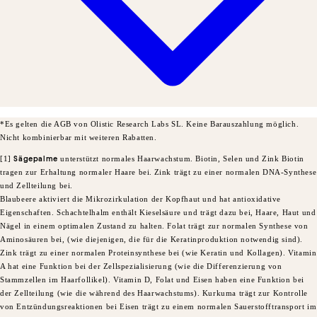
*Es gelten die AGB von Olistic Research Labs SL. Keine Barauszahlung möglich.
Nicht kombinierbar mit weiteren Rabatten.
[1]
Sägepalme
unterstützt normales Haarwachstum. Biotin, Selen und Zink Biotin
tragen zur Erhaltung normaler Haare bei.
Zink trägt zu einer normalen DNA-Synthese
und Zellteilung bei.
Blaubeere aktiviert die Mikrozirkulation der Kopfhaut und hat antioxidative
Eigenschaften. Schachtelhalm enthält Kieselsäure und trägt dazu bei, Haare, Haut und
Nägel in einem optimalen Zustand zu halten. Folat trägt zur normalen Synthese von
Aminosäuren bei, (wie diejenigen, die für die Keratinproduktion notwendig sind).
Zink trägt zu einer normalen Proteinsynthese bei (wie Keratin und Kollagen). Vitamin
A hat eine Funktion bei der Zellspezialisierung (wie die Differenzierung von
Stammzellen im Haarfollikel). Vitamin D, Folat und Eisen haben eine Funktion bei
der Zellteilung (wie die während des Haarwachstums). Kurkuma trägt zur Kontrolle
von Entzündungsreaktionen bei Eisen trägt zu einem normalen Sauerstofftransport im