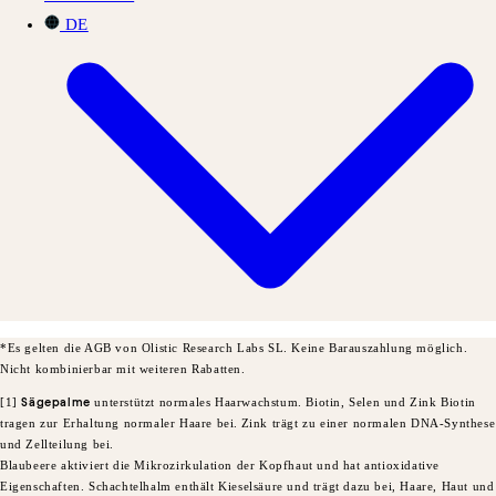
DE
*Es gelten die AGB von Olistic Research Labs SL. Keine Barauszahlung möglich.
Nicht kombinierbar mit weiteren Rabatten.
[1]
Sägepalme
unterstützt normales Haarwachstum. Biotin, Selen und Zink Biotin
tragen zur Erhaltung normaler Haare bei.
Zink trägt zu einer normalen DNA-Synthese
und Zellteilung bei.
Blaubeere aktiviert die Mikrozirkulation der Kopfhaut und hat antioxidative
Eigenschaften. Schachtelhalm enthält Kieselsäure und trägt dazu bei, Haare, Haut und