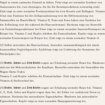
Nägel in einem optimalen Zustand zu halten. Folat trägt zur normalen Synthese von
Aminosäuren bei, (wie diejenigen, die für die Keratinproduktion notwendig sind).
Zink trägt zu einer normalen Proteinsynthese bei (wie Keratin und Kollagen). Vitamin
A hat eine Funktion bei der Zellspezialisierung (wie die Differenzierung von
Stammzellen im Haarfollikel). Vitamin D, Folat und Eisen haben eine Funktion bei
der Zellteilung (wie die während des Haarwachstums). Kurkuma trägt zur Kontrolle
von Entzündungsreaktionen bei Eisen trägt zu einem normalen Sauerstofftransport im
Körper bei. Vitamin C und Kupfer erhöhen die Eisenaufnahme. Kupfer trägt zu einem
normalen Eisentransport im Körper bei. Zink trägt zu einem normalen Vitamin-A
[2] Salbei unterstützt das Haarwachstum, besonders zusammenhängend mit einem
hormonellem Ungleichgewicht. Epilobium trägt zur Linderung der Symptome der
Wechseljahre bei.
​[3]
Biotin
,
Selen
und
Zink Biotin
tragen zur Erhaltung normaler Haare bei. Blaubeere
aktiviert die Mikrozirkulation der Kopfhaut. Boswellia unterstützt die Gesundheit des
Magen-Darm-Trakts.
Vitamin C und Kupfer erhöhen die Eisenaufnahme. Zink trägt zu einem normalen
Vitamin-A-Stoffwechsel bei.
​[4]
Biotin
,
Selen
und
Zink Biotin
tragen zur Erhaltung normaler Haare bei. Vitamin
C, E, Zink, Selen und Kupfer tragen dazu bei, die Zellen vor oxidativem Stress zu
schützen. Kurkuma hat antioxidative Eigenschaften. Blaubeere hat antioxidative
Eigenschaften. Kupfer trägt zu einer normalen Haarpigmentierung bei.