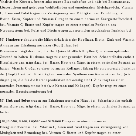
Vitalität des Körpers, besitzt adaptogene Eigenschaften und hilft bei Entspannung,
körperlichem und geistigem Wohlbefinden und emotionalem Gleichgewicht. Vitamin
C, Eisen und Folat tragen zur Verringerung von Müdigkeit und Ermüdung bei.
Biotin, Eisen, Kupfer und Vitamin C tragen zu einem normalen Energiestoffwechsel
bei. Vitamin C, Biotin und Kupfer tragen zu einer normalen Funktion des
Nervensystems bei. Folat und Biotin tragen zur normalen psychischen Funktion bei
[8]
Blaubeere
aktiviert die Mikrozirkulation der Kopfhaut. Biotin, Zink und Vitamin
A tragen zur Erhaltung normaler (Kopf) Haut bei.
Brennnessel trägt dazu bei, die Haut (einschließlich Kopfhaut) in einem optimalen
Zustand zu halten. Kurkuma trägt zu einer gesunden Haut bei. Schachtelhalm enthält
Kieselsäure und trägt dazu bei, Haare, Haut und Nägel in einem optimalen Zustand zu
halten. Vitamin C trägt zu einer normalen Kollagenbildung für eine normale Funktion
der (Kopf) Haut bei. Folat trägt zur normalen Synthese von Aminosäuren bei, (wie
diejenigen, die für die Keratinproduktion notwendig sind). Zink trägt zu einer
normalen Proteinsynthese bei (wie Keratin und Kollagen). Kupfer trägt zu einer
normalen Hautpigmentierung bei
[9]
Zink
und
Selen
tragen zur Erhaltung normaler Nägel bei. Schachtelhalm enthält
Kieselsäure und trägt dazu bei, Haare, Haut und Nägel in einem optimalen Zustand zu
halten
[10]
Biotin, Eisen, Kupfer
und
Vitamin C
tragen zu einem normalen
Energiestoffwechsel bei. Vitamin C, Eisen und Folat tragen zur Verringerung von
Müdigkeit und Ermüdung bei. Vitamin C, Biotin und Kupfer tragen zu einer