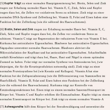
​[5]
Kupfer
trägt
zu einer normalen Haarpigmentierung bei. Biotin, Selen und Zink
tragen zur Erhaltung normaler Haare bei. Vitamin E, C, Zink, Selen und Kupfer
tragen dazu bei, die Zellen vor oxidativem Stress zu schützen. Zink trägt zu einer
normalen DNA-Synthese und Zellteilung bei. Vitamin D, Folat und Eisen haben eine
Funktion bei der Zellteilung (wie die während des Haarwachstums).​
​[6]
Biotin, Selen und Zink
tragen zur Erhaltung normaler Haare bei. Vitamin E, C,
Zink, Selen und Kupfer tragen dazu bei, die Zellen vor oxidativem Stress zu
schützen. Vitamin C trägt zur Regeneration der reduzierten Form von Vitamin E bei.
Kurkuma hat antioxidative Eigenschaften. Blaubeere hat antioxidative Eigenschaften.
Sägepalme unterstützt normales Haarwachstum. Blaubeere aktiviert die
Mikrozirkulation der Kopfhaut und hat antioxidative Eigenschaften. Schachtelhalm
enthält Kieselsäure und trägt dazu bei, Haare, Haut und Nägel in einem optimalen
Zustand zu halten. Folat trägt zur normalen Synthese von Aminosäuren bei, (wie
diejenigen, die für die Keratinproduktion notwendig sind). Zink trägt zu einer
normalen Proteinsynthese bei (wie Keratin und Kollagen). Vitamin A hat eine
Funktion bei der Zellspezialisierung (wie die Differenzierung von Stammzellen im
Haarfollikel). Vitamin D, Folat und Eisen haben eine Funktion bei der Zellteilung
(wie die während des Haarwachstums). Kurkuma trägt zur Kontrolle von
Entzündungsreaktionen bei. Eisen trägt zu einem normalen Sauerstofftransport im
Körper bei. Vitamin C und Kupfer erhöhen die Eisenaufnahme. Kupfer trägt zu einem
normalen Eisentransport im Körper bei. Zink trägt zu einem normalen Vitamin-A
[7]
Ashwagandha
hilft dem Körper bei der Stressbewältigung und unterstützt die