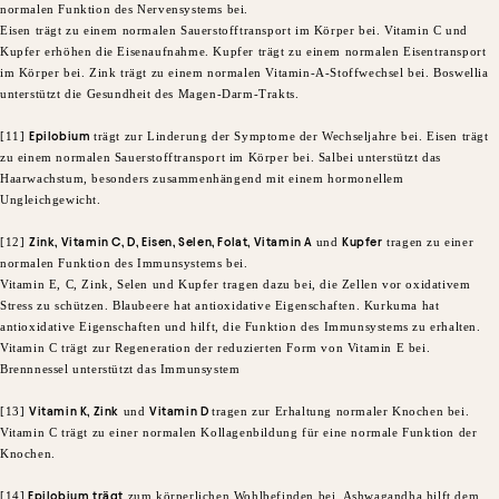
normalen Funktion des Nervensystems bei.
Eisen trägt zu einem normalen Sauerstofftransport im Körper bei. Vitamin C und
Kupfer erhöhen die Eisenaufnahme. Kupfer trägt zu einem normalen Eisentransport
im Körper bei. Zink trägt zu einem normalen Vitamin-A-Stoffwechsel bei. Boswellia
unterstützt die Gesundheit des Magen-Darm-Trakts.
[11]
Epilobium
trägt zur Linderung der Symptome der Wechseljahre bei. Eisen trägt
zu einem normalen Sauerstofftransport im Körper bei. Salbei unterstützt das
Haarwachstum, besonders zusammenhängend mit einem hormonellem
Ungleichgewicht.
[12]
Zink, Vitamin C, D, Eisen, Selen, Folat, Vitamin A
und
Kupfer
tragen zu einer
normalen Funktion des Immunsystems bei.
Vitamin E, C, Zink, Selen und Kupfer tragen dazu bei, die Zellen vor oxidativem
Stress zu schützen. Blaubeere hat antioxidative Eigenschaften. Kurkuma hat
antioxidative Eigenschaften und hilft, die Funktion des Immunsystems zu erhalten.
Vitamin C trägt zur Regeneration der reduzierten Form von Vitamin E bei.
Brennnessel unterstützt das Immunsystem
[13]
Vitamin K, Zink
und
Vitamin D
tragen zur Erhaltung normaler Knochen bei.
Vitamin C trägt zu einer normalen Kollagenbildung für eine normale Funktion der
Knochen.
[14]
Epilobium trägt
zum körperlichen Wohlbefinden bei. Ashwagandha hilft dem