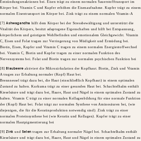
Entzündungsreaktionen bei. Eisen trägt zu einem normalen Sauerstofftransport im
Körper bei. Vitamin C und Kupfer erhöhen die Eisenaufnahme. Kupfer trägt zu einem
normalen Eisentransport im Körper bei. Zink trägt zu einem normalen Vitamin-A
[7]
Ashwagandha
hilft dem Körper bei der Stressbewältigung und unterstützt die
Vitalität des Körpers, besitzt adaptogene Eigenschaften und hilft bei Entspannung,
körperlichem und geistigem Wohlbefinden und emotionalem Gleichgewicht. Vitamin
C, Eisen und Folat tragen zur Verringerung von Müdigkeit und Ermüdung bei.
Biotin, Eisen, Kupfer und Vitamin C tragen zu einem normalen Energiestoffwechsel
bei. Vitamin C, Biotin und Kupfer tragen zu einer normalen Funktion des
Nervensystems bei. Folat und Biotin tragen zur normalen psychischen Funktion bei
[8]
Blaubeere
aktiviert die Mikrozirkulation der Kopfhaut. Biotin, Zink und Vitamin
A tragen zur Erhaltung normaler (Kopf) Haut bei.
Brennnessel trägt dazu bei, die Haut (einschließlich Kopfhaut) in einem optimalen
Zustand zu halten. Kurkuma trägt zu einer gesunden Haut bei. Schachtelhalm enthält
Kieselsäure und trägt dazu bei, Haare, Haut und Nägel in einem optimalen Zustand zu
halten. Vitamin C trägt zu einer normalen Kollagenbildung für eine normale Funktion
der (Kopf) Haut bei. Folat trägt zur normalen Synthese von Aminosäuren bei, (wie
diejenigen, die für die Keratinproduktion notwendig sind). Zink trägt zu einer
normalen Proteinsynthese bei (wie Keratin und Kollagen). Kupfer trägt zu einer
normalen Hautpigmentierung bei
[9]
Zink
und
Selen
tragen zur Erhaltung normaler Nägel bei. Schachtelhalm enthält
Kieselsäure und trägt dazu bei, Haare, Haut und Nägel in einem optimalen Zustand zu