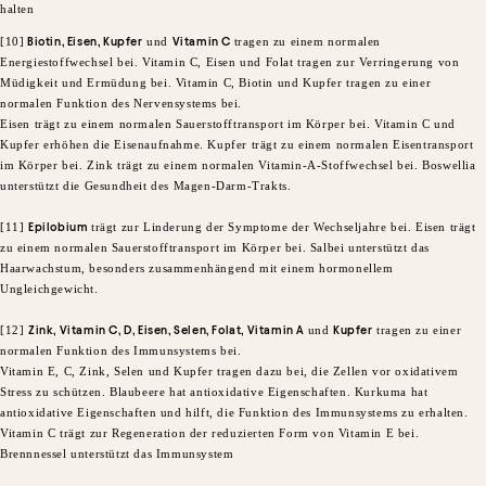
halten
[10]
Biotin, Eisen, Kupfer
und
Vitamin C
tragen zu einem normalen
Energiestoffwechsel bei. Vitamin C, Eisen und Folat tragen zur Verringerung von
Müdigkeit und Ermüdung bei. Vitamin C, Biotin und Kupfer tragen zu einer
normalen Funktion des Nervensystems bei.
Eisen trägt zu einem normalen Sauerstofftransport im Körper bei. Vitamin C und
Kupfer erhöhen die Eisenaufnahme. Kupfer trägt zu einem normalen Eisentransport
im Körper bei. Zink trägt zu einem normalen Vitamin-A-Stoffwechsel bei. Boswellia
unterstützt die Gesundheit des Magen-Darm-Trakts.
[11]
Epilobium
trägt zur Linderung der Symptome der Wechseljahre bei. Eisen trägt
zu einem normalen Sauerstofftransport im Körper bei. Salbei unterstützt das
Haarwachstum, besonders zusammenhängend mit einem hormonellem
Ungleichgewicht.
[12]
Zink, Vitamin C, D, Eisen, Selen, Folat, Vitamin A
und
Kupfer
tragen zu einer
normalen Funktion des Immunsystems bei.
Vitamin E, C, Zink, Selen und Kupfer tragen dazu bei, die Zellen vor oxidativem
Stress zu schützen. Blaubeere hat antioxidative Eigenschaften. Kurkuma hat
antioxidative Eigenschaften und hilft, die Funktion des Immunsystems zu erhalten.
Vitamin C trägt zur Regeneration der reduzierten Form von Vitamin E bei.
Brennnessel unterstützt das Immunsystem