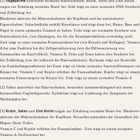
[1]
Sägepalme
unterstützt normales Haarwachstum. Biotin, Selen und Zink Biotin
tragen zur Erhaltung normaler Haare bei.
Zink trägt zu einer normalen DNA-Synthese
und Zellteilung bei.
Blaubeere aktiviert die Mikrozirkulation der Kopfhaut und hat antioxidative
Eigenschaften. Schachtelhalm enthält Kieselsäure und trägt dazu bei, Haare, Haut und
Nägel in einem optimalen Zustand zu halten. Folat trägt zur normalen Synthese von
Aminosäuren bei, (wie diejenigen, die für die Keratinproduktion notwendig sind).
Zink trägt zu einer normalen Proteinsynthese bei (wie Keratin und Kollagen). Vitamin
A hat eine Funktion bei der Zellspezialisierung (wie die Differenzierung von
Stammzellen im Haarfollikel). Vitamin D, Folat und Eisen haben eine Funktion bei
der Zellteilung (wie die während des Haarwachstums). Kurkuma trägt zur Kontrolle
von Entzündungsreaktionen bei Eisen trägt zu einem normalen Sauerstofftransport im
Körper bei. Vitamin C und Kupfer erhöhen die Eisenaufnahme. Kupfer trägt zu einem
normalen Eisentransport im Körper bei. Zink trägt zu einem normalen Vitamin-A
[2] Salbei unterstützt das Haarwachstum, besonders zusammenhängend mit einem
hormonellem Ungleichgewicht. Epilobium trägt zur Linderung der Symptome der
Wechseljahre bei.
​[3]
Biotin
,
Selen
und
Zink Biotin
tragen zur Erhaltung normaler Haare bei. Blaubeere
aktiviert die Mikrozirkulation der Kopfhaut. Boswellia unterstützt die Gesundheit des
Magen-Darm-Trakts.
Vitamin C und Kupfer erhöhen die Eisenaufnahme. Zink trägt zu einem normalen
Vitamin-A-Stoffwechsel bei.