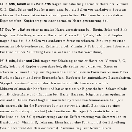
​[4]
Biotin
,
Selen
und
Zink Biotin
tragen zur Erhaltung normaler Haare bei. Vitamin
C, E, Zink, Selen und Kupfer tragen dazu bei, die Zellen vor oxidativem Stress zu
schützen. Kurkuma hat antioxidative Eigenschaften. Blaubeere hat antioxidative
Eigenschaften. Kupfer trägt zu einer normalen Haarpigmentierung bei.
​[5]
Kupfer
trägt
zu einer normalen Haarpigmentierung bei. Biotin, Selen und Zink
tragen zur Erhaltung normaler Haare bei. Vitamin E, C, Zink, Selen und Kupfer
tragen dazu bei, die Zellen vor oxidativem Stress zu schützen. Zink trägt zu einer
normalen DNA-Synthese und Zellteilung bei. Vitamin D, Folat und Eisen haben eine
Funktion bei der Zellteilung (wie die während des Haarwachstums).​
​[6]
Biotin, Selen und Zink
tragen zur Erhaltung normaler Haare bei. Vitamin E, C,
Zink, Selen und Kupfer tragen dazu bei, die Zellen vor oxidativem Stress zu
schützen. Vitamin C trägt zur Regeneration der reduzierten Form von Vitamin E bei.
Kurkuma hat antioxidative Eigenschaften. Blaubeere hat antioxidative Eigenschaften.
Sägepalme unterstützt normales Haarwachstum. Blaubeere aktiviert die
Mikrozirkulation der Kopfhaut und hat antioxidative Eigenschaften. Schachtelhalm
enthält Kieselsäure und trägt dazu bei, Haare, Haut und Nägel in einem optimalen
Zustand zu halten. Folat trägt zur normalen Synthese von Aminosäuren bei, (wie
diejenigen, die für die Keratinproduktion notwendig sind). Zink trägt zu einer
normalen Proteinsynthese bei (wie Keratin und Kollagen). Vitamin A hat eine
Funktion bei der Zellspezialisierung (wie die Differenzierung von Stammzellen im
Haarfollikel). Vitamin D, Folat und Eisen haben eine Funktion bei der Zellteilung
(wie die während des Haarwachstums). Kurkuma trägt zur Kontrolle von