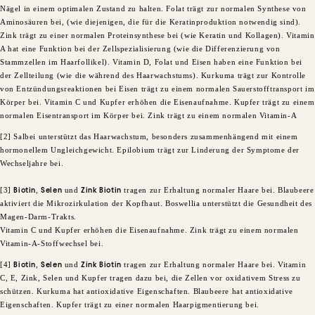
Nägel in einem optimalen Zustand zu halten. Folat trägt zur normalen Synthese von
Aminosäuren bei, (wie diejenigen, die für die Keratinproduktion notwendig sind).
Zink trägt zu einer normalen Proteinsynthese bei (wie Keratin und Kollagen). Vitamin
A hat eine Funktion bei der Zellspezialisierung (wie die Differenzierung von
Stammzellen im Haarfollikel). Vitamin D, Folat und Eisen haben eine Funktion bei
der Zellteilung (wie die während des Haarwachstums). Kurkuma trägt zur Kontrolle
von Entzündungsreaktionen bei Eisen trägt zu einem normalen Sauerstofftransport im
Körper bei. Vitamin C und Kupfer erhöhen die Eisenaufnahme. Kupfer trägt zu einem
normalen Eisentransport im Körper bei. Zink trägt zu einem normalen Vitamin-A
[2] Salbei unterstützt das Haarwachstum, besonders zusammenhängend mit einem
hormonellem Ungleichgewicht. Epilobium trägt zur Linderung der Symptome der
Wechseljahre bei.
​[3]
Biotin
,
Selen
und
Zink Biotin
tragen zur Erhaltung normaler Haare bei. Blaubeere
aktiviert die Mikrozirkulation der Kopfhaut. Boswellia unterstützt die Gesundheit des
Magen-Darm-Trakts.
Vitamin C und Kupfer erhöhen die Eisenaufnahme. Zink trägt zu einem normalen
Vitamin-A-Stoffwechsel bei.
​[4]
Biotin
,
Selen
und
Zink Biotin
tragen zur Erhaltung normaler Haare bei. Vitamin
C, E, Zink, Selen und Kupfer tragen dazu bei, die Zellen vor oxidativem Stress zu
schützen. Kurkuma hat antioxidative Eigenschaften. Blaubeere hat antioxidative
Eigenschaften. Kupfer trägt zu einer normalen Haarpigmentierung bei.