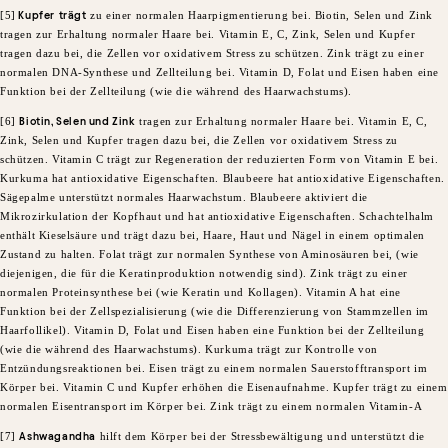
​[5]
Kupfer
trägt
zu einer normalen Haarpigmentierung bei. Biotin, Selen und Zink
tragen zur Erhaltung normaler Haare bei. Vitamin E, C, Zink, Selen und Kupfer
tragen dazu bei, die Zellen vor oxidativem Stress zu schützen. Zink trägt zu einer
normalen DNA-Synthese und Zellteilung bei. Vitamin D, Folat und Eisen haben eine
Funktion bei der Zellteilung (wie die während des Haarwachstums).​
​[6]
Biotin, Selen und Zink
tragen zur Erhaltung normaler Haare bei. Vitamin E, C,
Zink, Selen und Kupfer tragen dazu bei, die Zellen vor oxidativem Stress zu
schützen. Vitamin C trägt zur Regeneration der reduzierten Form von Vitamin E bei.
Kurkuma hat antioxidative Eigenschaften. Blaubeere hat antioxidative Eigenschaften.
Sägepalme unterstützt normales Haarwachstum. Blaubeere aktiviert die
Mikrozirkulation der Kopfhaut und hat antioxidative Eigenschaften. Schachtelhalm
enthält Kieselsäure und trägt dazu bei, Haare, Haut und Nägel in einem optimalen
Zustand zu halten. Folat trägt zur normalen Synthese von Aminosäuren bei, (wie
diejenigen, die für die Keratinproduktion notwendig sind). Zink trägt zu einer
normalen Proteinsynthese bei (wie Keratin und Kollagen). Vitamin A hat eine
Funktion bei der Zellspezialisierung (wie die Differenzierung von Stammzellen im
Haarfollikel). Vitamin D, Folat und Eisen haben eine Funktion bei der Zellteilung
(wie die während des Haarwachstums). Kurkuma trägt zur Kontrolle von
Entzündungsreaktionen bei. Eisen trägt zu einem normalen Sauerstofftransport im
Körper bei. Vitamin C und Kupfer erhöhen die Eisenaufnahme. Kupfer trägt zu einem
normalen Eisentransport im Körper bei. Zink trägt zu einem normalen Vitamin-A
[7]
Ashwagandha
hilft dem Körper bei der Stressbewältigung und unterstützt die