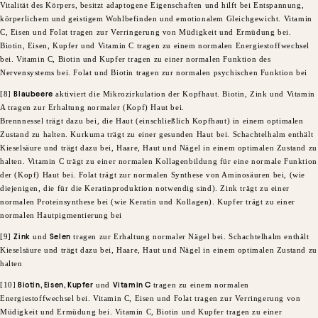
Vitalität des Körpers, besitzt adaptogene Eigenschaften und hilft bei Entspannung,
körperlichem und geistigem Wohlbefinden und emotionalem Gleichgewicht. Vitamin
C, Eisen und Folat tragen zur Verringerung von Müdigkeit und Ermüdung bei.
Biotin, Eisen, Kupfer und Vitamin C tragen zu einem normalen Energiestoffwechsel
bei. Vitamin C, Biotin und Kupfer tragen zu einer normalen Funktion des
Nervensystems bei. Folat und Biotin tragen zur normalen psychischen Funktion bei
[8]
Blaubeere
aktiviert die Mikrozirkulation der Kopfhaut. Biotin, Zink und Vitamin
A tragen zur Erhaltung normaler (Kopf) Haut bei.
Brennnessel trägt dazu bei, die Haut (einschließlich Kopfhaut) in einem optimalen
Zustand zu halten. Kurkuma trägt zu einer gesunden Haut bei. Schachtelhalm enthält
Kieselsäure und trägt dazu bei, Haare, Haut und Nägel in einem optimalen Zustand zu
halten. Vitamin C trägt zu einer normalen Kollagenbildung für eine normale Funktion
der (Kopf) Haut bei. Folat trägt zur normalen Synthese von Aminosäuren bei, (wie
diejenigen, die für die Keratinproduktion notwendig sind). Zink trägt zu einer
normalen Proteinsynthese bei (wie Keratin und Kollagen). Kupfer trägt zu einer
normalen Hautpigmentierung bei
[9]
Zink
und
Selen
tragen zur Erhaltung normaler Nägel bei. Schachtelhalm enthält
Kieselsäure und trägt dazu bei, Haare, Haut und Nägel in einem optimalen Zustand zu
halten
[10]
Biotin, Eisen, Kupfer
und
Vitamin C
tragen zu einem normalen
Energiestoffwechsel bei. Vitamin C, Eisen und Folat tragen zur Verringerung von
Müdigkeit und Ermüdung bei. Vitamin C, Biotin und Kupfer tragen zu einer