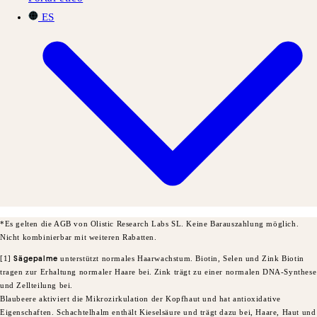
ES
*Es gelten die AGB von Olistic Research Labs SL. Keine Barauszahlung möglich.
Nicht kombinierbar mit weiteren Rabatten.
[1]
Sägepalme
unterstützt normales Haarwachstum. Biotin, Selen und Zink Biotin
tragen zur Erhaltung normaler Haare bei.
Zink trägt zu einer normalen DNA-Synthese
und Zellteilung bei.
Blaubeere aktiviert die Mikrozirkulation der Kopfhaut und hat antioxidative
Eigenschaften. Schachtelhalm enthält Kieselsäure und trägt dazu bei, Haare, Haut und