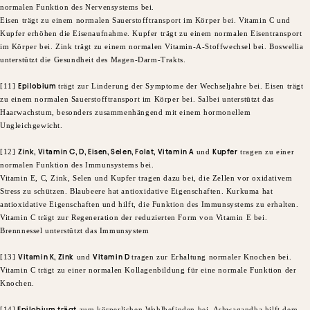
normalen Funktion des Nervensystems bei.
Eisen trägt zu einem normalen Sauerstofftransport im Körper bei. Vitamin C und
Kupfer erhöhen die Eisenaufnahme. Kupfer trägt zu einem normalen Eisentransport
im Körper bei. Zink trägt zu einem normalen Vitamin-A-Stoffwechsel bei. Boswellia
unterstützt die Gesundheit des Magen-Darm-Trakts.
[11]
Epilobium
trägt zur Linderung der Symptome der Wechseljahre bei. Eisen trägt
zu einem normalen Sauerstofftransport im Körper bei. Salbei unterstützt das
Haarwachstum, besonders zusammenhängend mit einem hormonellem
Ungleichgewicht.
[12]
Zink, Vitamin C, D, Eisen, Selen, Folat, Vitamin A
und
Kupfer
tragen zu einer
normalen Funktion des Immunsystems bei.
Vitamin E, C, Zink, Selen und Kupfer tragen dazu bei, die Zellen vor oxidativem
Stress zu schützen. Blaubeere hat antioxidative Eigenschaften. Kurkuma hat
antioxidative Eigenschaften und hilft, die Funktion des Immunsystems zu erhalten.
Vitamin C trägt zur Regeneration der reduzierten Form von Vitamin E bei.
Brennnessel unterstützt das Immunsystem
[13]
Vitamin K, Zink
und
Vitamin D
tragen zur Erhaltung normaler Knochen bei.
Vitamin C trägt zu einer normalen Kollagenbildung für eine normale Funktion der
Knochen.
[14]
Epilobium trägt
zum körperlichen Wohlbefinden bei. Ashwagandha hilft dem